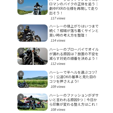
ロマンのバイクの正体を追う｜
劇中FXRの仕様を再現して走り
出そう！
117 views
ハーレーの値上がりはいつまで
続く？相場が落ち着くサインと
買い時の考え方を整理！
114 views
ハーレーのブローバイでオイル
が漏れる原因は？放置の不安を
減らす対処の順番を決めよう！
112 views
ハーレーで半ヘルを選ぶコツ7
つ｜公道OKの基準と見た目の
コツを押さえよう!
109 views
ハーレーのファッションがダサ
いと言われる原因9つ｜今日か
ら印象が変わる整え方はこれ！
108 views