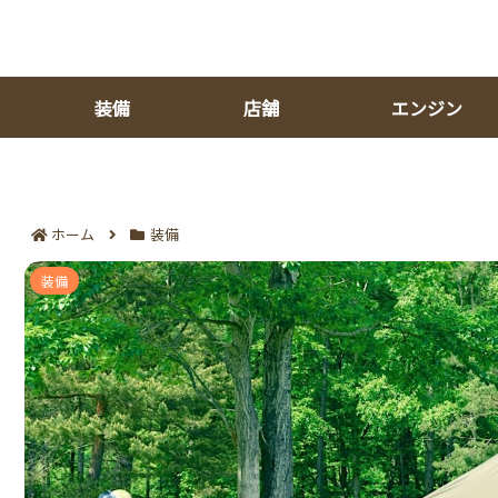
装備
店舗
エンジン
ホーム
装備
ハーレーに似合うフルフェイス7選｜重さ
装備