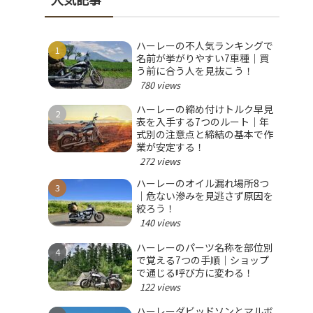
ハーレーの不人気ランキングで
名前が挙がりやすい7車種｜買
う前に合う人を見抜こう！
780 views
ハーレーの締め付けトルク早見
表を入手する7つのルート｜年
式別の注意点と締結の基本で作
業が安定する！
272 views
ハーレーのオイル漏れ場所8つ
｜危ない滲みを見逃さず原因を
絞ろう！
140 views
ハーレーのパーツ名称を部位別
で覚える7つの手順｜ショップ
で通じる呼び方に変わる！
122 views
ハーレーダビッドソンとマルボ