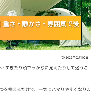
｜重さ・静かさ・雰囲気で後
｜重さ・静かさ・雰囲気で後
｜重さ・静かさ・雰囲気で後
2026年01月02日
ティすぎたり頭でっかちに見えたりして迷うこ
3つを揃えるだけで、一気にハマりやすくなりま